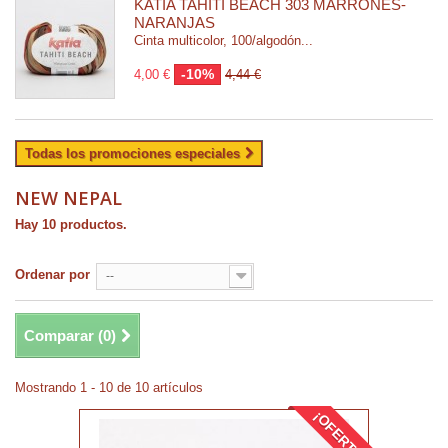
KATIA TAHITI BEACH 303 MARRONES-
NARANJAS
Cinta multicolor, 100/algodón...
-10%
4,00 €
4,44 €
Todas los promociones especiales
NEW NEPAL
Hay 10 productos.
Ordenar por
--
Comparar (
0
)
Mostrando 1 - 10 de 10 artículos
¡OFERTA!