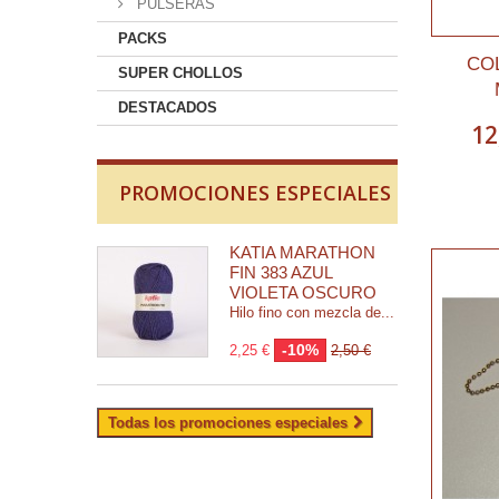
PULSERAS
PACKS
CO
SUPER CHOLLOS
DESTACADOS
12
PROMOCIONES ESPECIALES
KATIA MARATHON
FIN 383 AZUL
VIOLETA OSCURO
Hilo fino con mezcla de...
-10%
2,25 €
2,50 €
Todas los promociones especiales