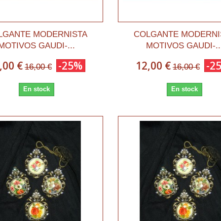
LGANTE MODERNISTA
COLGANTE MODERNI
MOTIVOS GAUDI-...
MOTIVOS GAUDI-..
,00 €
-25%
12,00 €
-2
16,00 €
16,00 €
En stock
En stock