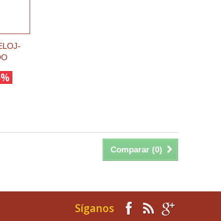
ELOJ-
DO
5%
Comparar (
0
)
Síganos