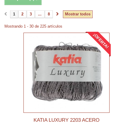
1
2
3
...
8
Mostrar todos
Mostrando 1 - 30 de 225 artículos
¡OFERTA!
KATIA LUXURY 2203 ACERO